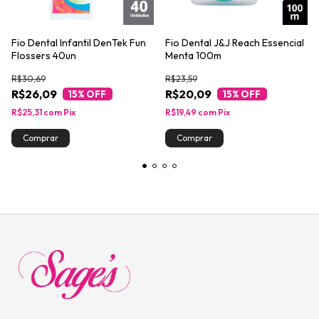
Fio Dental Infantil DenTek Fun
Fio Dental J&J Reach Essencial
Flossers 40un
Menta 100m
R$30,69
R$23,59
R$26,09
R$20,09
15
% OFF
15
% OFF
R$25,31
com
Pix
R$19,49
com
Pix