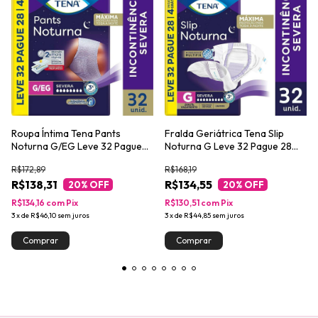
Roupa Íntima Tena Pants
Fralda Geriátrica Tena Slip
Noturna G/EG Leve 32 Pague
Noturna G Leve 32 Pague 28
28 unidades
unidades
R$172,89
R$168,19
R$138,31
R$134,55
20
% OFF
20
% OFF
R$134,16
com
Pix
R$130,51
com
Pix
3
x
de
R$46,10
sem juros
3
x
de
R$44,85
sem juros