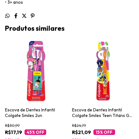
• 3+ anos
Produtos similares
Escova de Dentes Infantil
Escova de Dentes Infantil
Colgate Smiles 2un
Colgate Smiles Teen Titans Go
6+ Anos
R$30,99
R$24,79
R$17,19
R$21,09
45
% OFF
15
% OFF