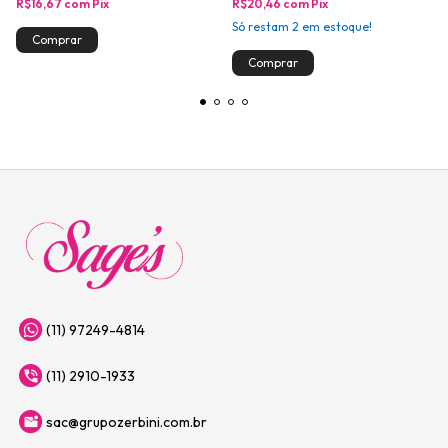
R$16,67
com
Pix
R$20,46
com
Pix
Só restam
2
em estoque!
(11) 97249-4814
(11) 2910-1933
sac@grupozerbini.com.br