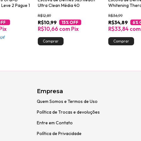
0 Leve 2 Pague 1
Ultra Clean Média 40
Whitening Thera
com Cerdas Ext
R$12,89
R$36,99
R$10,99
R$34,89
OFF
15
% OFF
6
% 
Pix
R$10,66
com
Pix
R$33,84
com
ça!
Empresa
Quem Somos e Termos de Uso
Política de Trocas e devoluções
Entre em Contato
Política de Privacidade