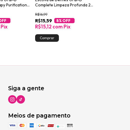
py Purification
Complete Limpeza Profunda 2
Médio 40 Leve 
ra Macias 2un
em 1
R$16,99
R$11,99
R$15,59
R$10,99
OFF
8
% OFF
8
% 
Pix
R$15,12
com
Pix
R$10,66
co
Atenção, última p
Siga a gente
Meios de pagamento