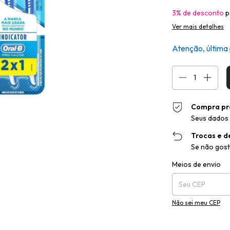
3% de desconto
p
Ver mais detalhes
Atenção, última
Compra pr
Seus dados 
Trocas e d
Se não gost
Entregas para o CEP
Meios de envio
Não sei meu CEP