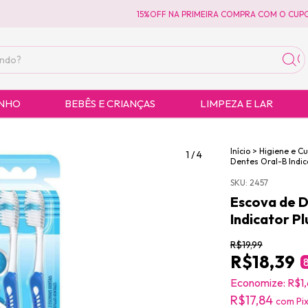
15%OFF NA PRIMEIRA COMPRA COM O CUPOM
ANHO
BEBÊS E CRIANÇAS
LIMPEZA E LAR
Início
>
Higiene e C
1
/
4
Dentes Oral-B Indic
SKU:
2457
Escova de D
Indicator Pl
R$19,99
R$18,39
Economize:
R$1
R$17,84
com
Pi