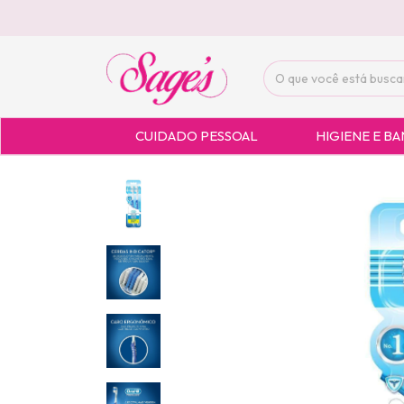
CUIDADO PESSOAL
HIGIENE E B