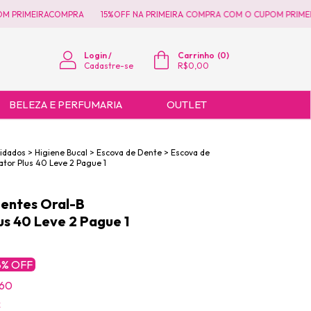
 PRIMEIRACOMPRA
15%OFF NA PRIMEIRA COMPRA COM O CUPOM PRIMEIR
Login
/
Carrinho
(
0
)
Cadastre-se
R$0,00
BELEZA E PERFUMARIA
OUTLET
uidados
>
Higiene Bucal
>
Escova de Dente
>
Escova de
ator Plus 40 Leve 2 Pague 1
entes Oral-B
us 40 Leve 2 Pague 1
8
% OFF
,60
x