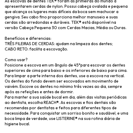
As escovas de dentes TEK® foram as primeiras do mundo a
apresentarem cerdas de nylon. Possui cabeça ovalada e pequena
que alcança os lugares mais difíceis da boca sem machucar a
gengiva. Seu cabo fino proporciona melhor manuseio e suas
cerdas são arredondas e duráveis. TEK® está disponível na
versão Cabeça Pequena 30 com Cerdas Macias, Média ou Duras.
Benefícios e diferencias:
TRÊS FILEIRAS DE CERDAS: ajudam na limpeza dos dentes;
CABO RETO: facilita a escovação.
Como usar?
Posicione a escova em um ângulo de 45°para escovar os dentes
superiores de cima para baixo e os inferiores de baixo para cima.
Para limpar a parte interna dos dentes, use a escova na vertical.
Os dentes do fundo devem ser escovados em movimento de
vaivém. Escove os dentes no mínimo três vezes ao dia, sempre
após as refeições e antes de dormir.
Para manter a sua saúde bucal em dia, além das visitas periódicas
ao dentista, escolha REACH®. As escovas e fios dentais são
recomendas por dentistas e feitos para diferentes tipos de
necessidade. Para conquistar um sorriso bonito e saudável, e uma
boca limpa de verdade, use LISTERINE® na sua rotina diária de
higiene bucal.