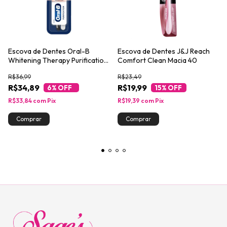
Escova de Dentes Oral-B
Escova de Dentes J&J Reach
Whitening Therapy Purification
Comfort Clean Macia 40
com Cerdas Extra Macias 2un
R$36,99
R$23,49
R$34,89
R$19,99
6
% OFF
15
% OFF
R$33,84
com
Pix
R$19,39
com
Pix