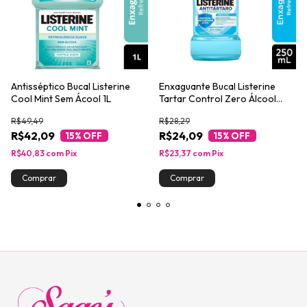
Antisséptico Bucal Listerine
Enxaguante Bucal Listerine
Cool Mint Sem Ácool 1L
Tartar Control Zero Álcool
250ml
R$49,49
R$28,29
R$42,09
R$24,09
15
% OFF
15
% OFF
R$40,83
com
Pix
R$23,37
com
Pix