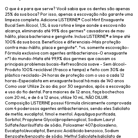
O que é e para que serve? Você sabia que os dentes são apenas
25% da sua boca? Por isso, apenas a escovação não garante uma
limpeza completa. Adicione LISTERINE® Cool Mint Enxaguante
Bucal Sem Álcool, 1,5L à sua rotina e limpe aonde a escova não
alcança, eliminando até 99% dos germes* causadores de mau
hálito, placa bacteriana e gengivite. Inclua LISTERINE® e limpe até
100% da sua boca. Benefícios e diferenciais-Mais proteção
contra mau-hálito, placa e gengivite*. *vs. somente escovação-
Fórmula exclusiva com agentes antibacterianos-O enxaguante
n°1 do mundo-Mata até 99,9% dos germes que causam os
principais problemas bucais-Refrescância suave - Sem álcool-
Produto 100% reciclável (frasco e tampa) e feito com 30% de
plástico reciclado-24 horas de proteção com o uso a cada 12
horas-Especialista em enxaguante bucal há mais de 140 anos
Como usar Utilize 2x ao dia, por 30 segundos, após a escovação
e uso do fio dental. Para maiores de 12 anos, faça bochechos
com 20 mL; e de 6 a 12 anos, utilize 10 mL. NÃO DILUIR.
Composição LISTERINE possui fórmula clinicamente comprovada
com 4 poderosos agentes antibacterianos, sendo eles Salicilato
de metila, eucaliptol, timol e mentol. Aqua/água purificada,
Sorbitol, Propylene Glycol/propilenoglicol, Sodium Lauryl
Sulfate/laurilsulfato de sódio, Poloxamer 407/poloxaleno,
Eucalyptol/eucaliptol, Benzoic Acid/ácido benzoico, Sodium
Benzoate/benzoato de sódio, Methyl Salicylate/salicilato de