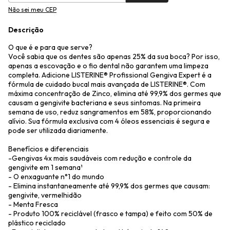
Não sei meu CEP
Descrição
O que é e para que serve?
Você sabia que os dentes são apenas 25% da sua boca? Por isso,
apenas a escovação e o fio dental não garantem uma limpeza
completa. Adicione LISTERINE® Profissional Gengiva Expert é a
fórmula de cuidado bucal mais avançada de LISTERINE®. Com
máxima concentração de Zinco, elimina até 99,9% dos germes que
causam a gengivite bacteriana e seus sintomas. Na primeira
semana de uso, reduz sangramentos em 58%, proporcionando
alívio. Sua fórmula exclusiva com 4 óleos essenciais é segura e
pode ser utilizada diariamente.
Benefícios e diferenciais
-Gengivas 4x mais saudáveis com redução e controle da
gengivite em 1 semana¹
- O enxaguante n°1 do mundo
- Elimina instantaneamente até 99,9% dos germes que causam:
gengivite, vermelhidão
- Menta Fresca
- Produto 100% reciclável (frasco e tampa) e feito com 50% de
plástico reciclado