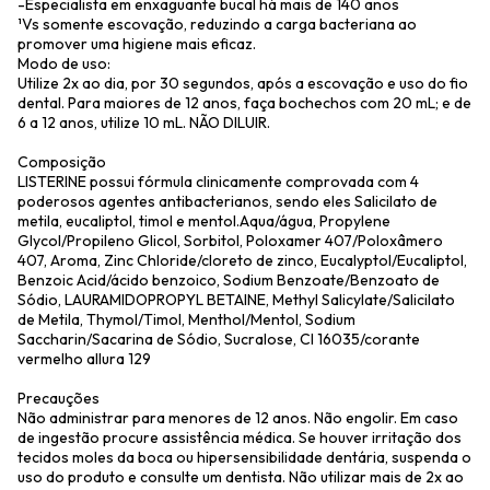
-Especialista em enxaguante bucal há mais de 140 anos
¹Vs somente escovação, reduzindo a carga bacteriana ao
promover uma higiene mais eficaz.
Modo de uso:
Utilize 2x ao dia, por 30 segundos, após a escovação e uso do fio
dental. Para maiores de 12 anos, faça bochechos com 20 mL; e de
6 a 12 anos, utilize 10 mL. NÃO DILUIR.
Composição
LISTERINE possui fórmula clinicamente comprovada com 4
poderosos agentes antibacterianos, sendo eles Salicilato de
metila, eucaliptol, timol e mentol.Aqua/água, Propylene
Glycol/Propileno Glicol, Sorbitol, Poloxamer 407/Poloxâmero
407, Aroma, Zinc Chloride/cloreto de zinco, Eucalyptol/Eucaliptol,
Benzoic Acid/ácido benzoico, Sodium Benzoate/Benzoato de
Sódio, LAURAMIDOPROPYL BETAINE, Methyl Salicylate/Salicilato
de Metila, Thymol/Timol, Menthol/Mentol, Sodium
Saccharin/Sacarina de Sódio, Sucralose, CI 16035/corante
vermelho allura 129
Precauções
Não administrar para menores de 12 anos. Não engolir. Em caso
de ingestão procure assistência médica. Se houver irritação dos
tecidos moles da boca ou hipersensibilidade dentária, suspenda o
uso do produto e consulte um dentista. Não utilizar mais de 2x ao