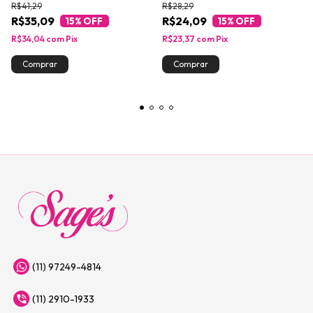
R$41,29
R$28,29
R$35,09
R$24,09
15
% OFF
15
% OFF
R$34,04
com
Pix
R$23,37
com
Pix
(11) 97249-4814
(11) 2910-1933