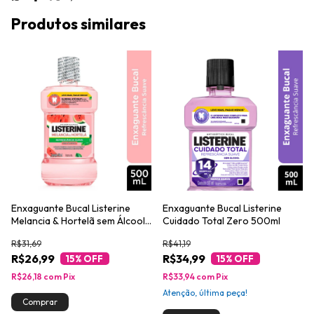
Produtos similares
Enxaguante Bucal Listerine
Enxaguante Bucal Listerine
Melancia & Hortelã sem Álcool
Cuidado Total Zero 500ml
500ml
R$31,69
R$41,19
R$26,99
R$34,99
15
% OFF
15
% OFF
R$26,18
com
Pix
R$33,94
com
Pix
Atenção, última peça!