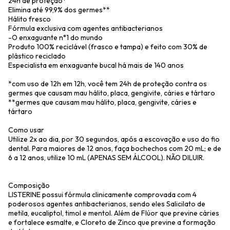
24h de proteção*
Elimina até 99,9% dos germes**
Hálito fresco
Fórmula exclusiva com agentes antibacterianos
-O enxaguante n°1 do mundo
Produto 100% reciclável (frasco e tampa) e feito com 30% de
plástico reciclado
Especialista em enxaguante bucal há mais de 140 anos
*com uso de 12h em 12h, você tem 24h de proteção contra os
germes que causam mau hálito, placa, gengivite, cáries e tártaro
**germes que causam mau hálito, placa, gengivite, cáries e
tártaro
Como usar
Utilize 2x ao dia, por 30 segundos, após a escovação e uso do fio
dental. Para maiores de 12 anos, faça bochechos com 20 mL; e de
6 a 12 anos, utilize 10 mL (APENAS SEM ÁLCOOL). NÃO DILUIR.
Composição
LISTERINE possui fórmula clinicamente comprovada com 4
poderosos agentes antibacterianos, sendo eles Salicilato de
metila, eucaliptol, timol e mentol. Além de Flúor que previne cáries
e fortalece esmalte, e Cloreto de Zinco que previne a formação