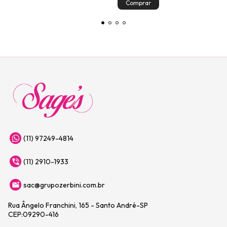
(11) 97249-4814
(11) 2910-1933
sac@grupozerbini.com.br
Rua Ângelo Franchini, 165 - Santo André-SP
CEP:09290-416