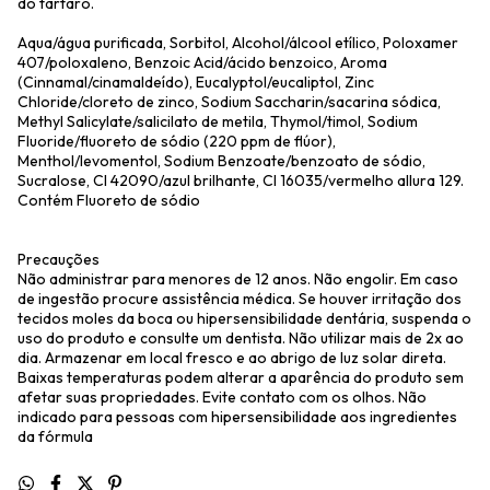
do tártaro.
Aqua/água purificada, Sorbitol, Alcohol/álcool etílico, Poloxamer
407/poloxaleno, Benzoic Acid/ácido benzoico, Aroma
(Cinnamal/cinamaldeído), Eucalyptol/eucaliptol, Zinc
Chloride/cloreto de zinco, Sodium Saccharin/sacarina sódica,
Methyl Salicylate/salicilato de metila, Thymol/timol, Sodium
Fluoride/fluoreto de sódio (220 ppm de flúor),
Menthol/levomentol, Sodium Benzoate/benzoato de sódio,
Sucralose, CI 42090/azul brilhante, CI 16035/vermelho allura 129.
Contém Fluoreto de sódio
Precauções
Não administrar para menores de 12 anos. Não engolir. Em caso
de ingestão procure assistência médica. Se houver irritação dos
tecidos moles da boca ou hipersensibilidade dentária, suspenda o
uso do produto e consulte um dentista. Não utilizar mais de 2x ao
dia. Armazenar em local fresco e ao abrigo de luz solar direta.
Baixas temperaturas podem alterar a aparência do produto sem
afetar suas propriedades. Evite contato com os olhos. Não
indicado para pessoas com hipersensibilidade aos ingredientes
da fórmula