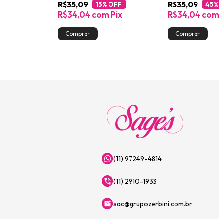
R$35,09
R$35,09
 OFF
15
% OFF
45
%
Pix
R$34,04
com
Pix
R$34,04
com
(11) 97249-4814
(11) 2910-1933
sac@grupozerbini.com.br