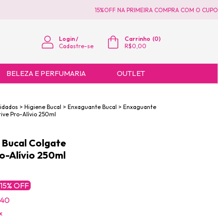
15%OFF NA PRIMEIRA COMPRA COM O CUPOM 
Login
/
Carrinho
(
0
)
Cadastre-se
R$0,00
BELEZA E PERFUMARIA
OUTLET
uidados
>
Higiene Bucal
>
Enxaguante Bucal
>
Enxaguante
tive Pro-Alívio 250ml
 Bucal Colgate
ro-Alívio 250ml
15
% OFF
,40
x