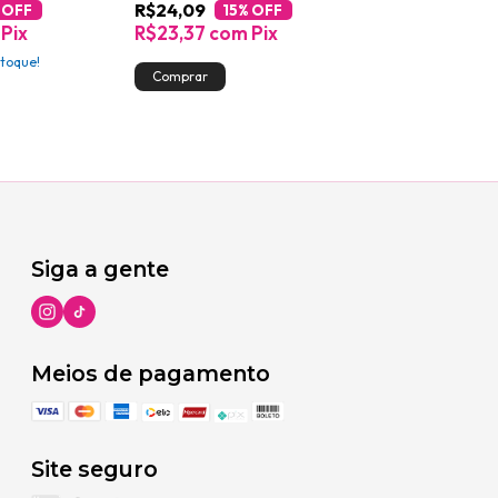
R$24,09
R$35,09
 OFF
15
% OFF
15
%
Pix
R$23,37
com
Pix
R$34,04
co
toque!
Siga a gente
Meios de pagamento
Site seguro