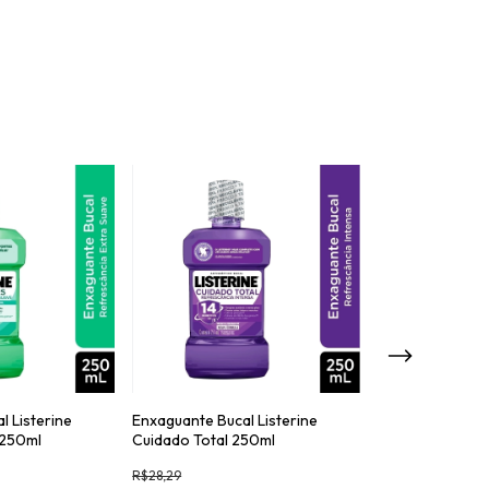
l Listerine
Enxaguante Bucal Listerine
Enxaguante Buca
 250ml
Cuidado Total 250ml
Tartar Control 
500ml
R$28,29
R$41,29