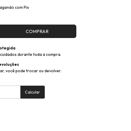
agando com Pix
otegida
cuidados durante toda a compra.
evoluções
ar, você pode trocar ou devolver.
:
Alterar CEP
Calcular