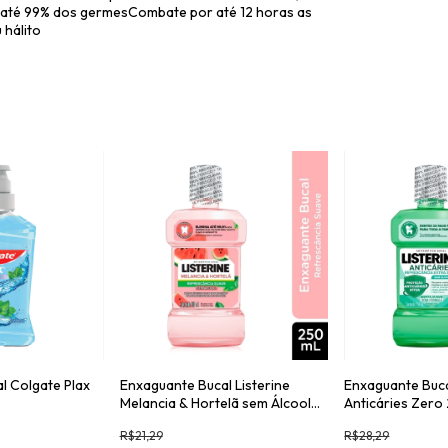
z até 99% dos germesCombate por até 12 horas as
 hálito
l Colgate Plax
Enxaguante Bucal Listerine
Enxaguante Buca
Melancia & Hortelã sem Álcool
Anticáries Zero
250ml
R$21,29
R$28,29