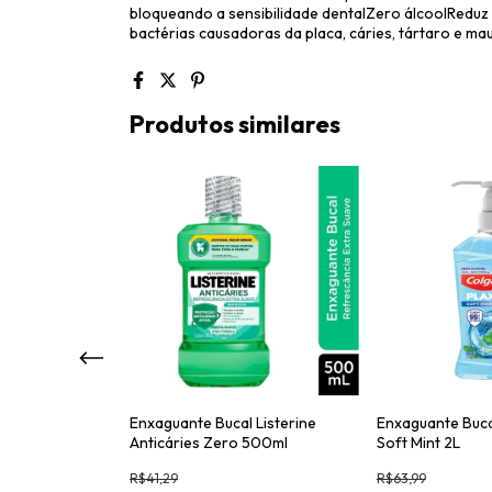
bloqueando a sensibilidade dentalZero álcoolRedu
bactérias causadoras da placa, cáries, tártaro e mau
Produtos similares
l Colgate Total
Enxaguante Bucal Listerine
Enxaguante Buca
rçada 500ml
Anticáries Zero 500ml
Soft Mint 2L
R$41,29
R$63,99