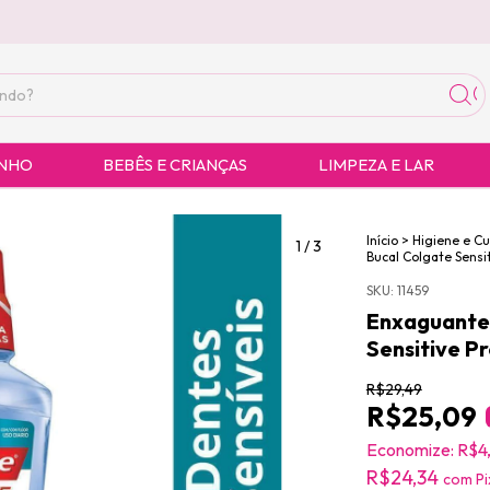
ANHO
BEBÊS E CRIANÇAS
LIMPEZA E LAR
Início
>
Higiene e C
1
/
3
Bucal Colgate Sensi
SKU:
11459
Enxaguante
Sensitive P
R$29,49
R$25,09
Economize:
R$4
R$24,34
com
Pi