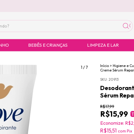
ANHO
BEBÊS E CRIANÇAS
LIMPEZA E LAR
Início
>
Higiene e C
1
/
7
Creme Sérum Repar
SKU:
20913
Desodorant
Sérum Repa
R$17,99
R$15,99
1
Economize:
R$2
R$15,51
com
Pix