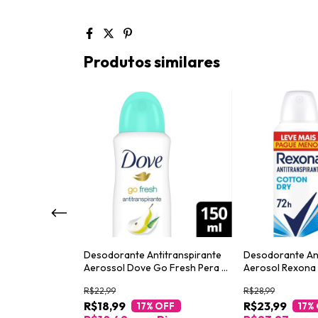
Produtos similares
itranspirante
Desodorante Antitranspirante
Desodorante Ant
iginal 250ml
Aerossol Dove Go Fresh Pera e
Aerosol Rexona
Aloe Vera 150ml
250ml
R$22,99
R$28,99
R$18,99
R$23,99
OFF
17
% OFF
17
%