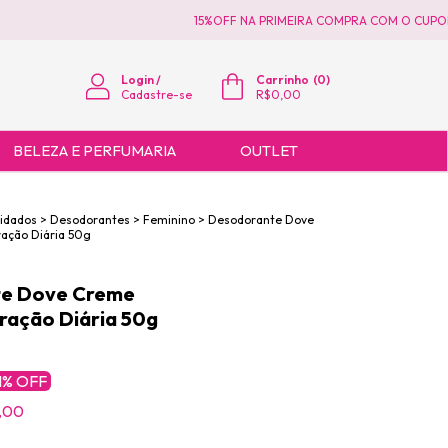
15%OFF NA PRIMEIRA COMPRA COM O CUPOM P
Login
/
Carrinho
(
0
)
Cadastre-se
R$0,00
BELEZA E PERFUMARIA
OUTLET
uidados
>
Desodorantes
>
Feminino
>
Desodorante Dove
ação Diária 50g
e Dove Creme
ração Diária 50g
1
% OFF
,00