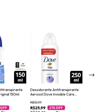
titranspirante
Desodorante Antitranspirante
Desodorante An
iginal 150ml
Aerosol Dove Invisible Care
Aerosol Rexona
250ml
250ml
R$32,99
R$28,99
R$25,99
R$23,99
 OFF
21
% OFF
17
%