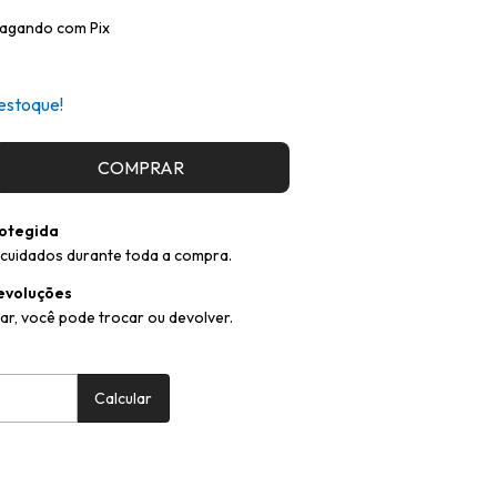
agando com Pix
estoque!
otegida
cuidados durante toda a compra.
evoluções
ar, você pode trocar ou devolver.
:
Alterar CEP
Calcular