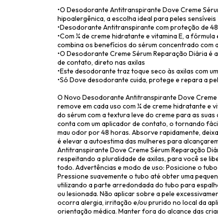
•O Desodorante Antitranspirante Dove Creme Sérum
hipoalergênica, a escolha ideal para peles sensíveis
•Desodorante Antitranspirante com proteção de 48h
•Com ¼ de creme hidratante e vitamina E, a fórmula
combina os benefícios do sérum concentrado com a
•O Desodorante Creme Sérum Reparação Diária é ain
de contato, direto nas axilas
•Este desodorante traz toque seco às axilas com u
•Só Dove desodorante cuida, protege e repara a pel
O Novo Desodorante Antitranspirante Dove Creme S
remove em cada uso com ¼ de creme hidratante e vit
do sérum com a textura leve do creme para as suas 
conta com um aplicador de contato, o tornando fácil
mau odor por 48 horas. Absorve rapidamente, deixa
é elevar a autoestima das mulheres para alcançare
Antitranspirante Dove Creme Sérum Reparação Diári
respeitando a pluralidade de axilas, para você se lib
todo. Advertências e modo de uso: Posicione o tub
Pressione suavemente o tubo até obter uma pequena 
utilizando a parte arredondada do tubo para espalha
ou lesionada. Não aplicar sobre a pele excessivamen
ocorra alergia, irritação e/ou prurido no local da 
orientação médica. Manter fora do alcance das crian