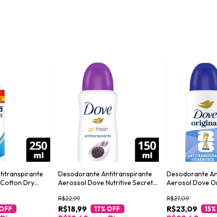
itranspirante
Desodorante Antitranspirante
Desodorante An
 Cotton Dry
Aerossol Dove Nutritive Secrets
Aerosol Dove Or
Lavanda e Flores Brancas 150ml
R$22,99
R$27,09
R$18,99
R$23,09
 OFF
17
% OFF
15
%