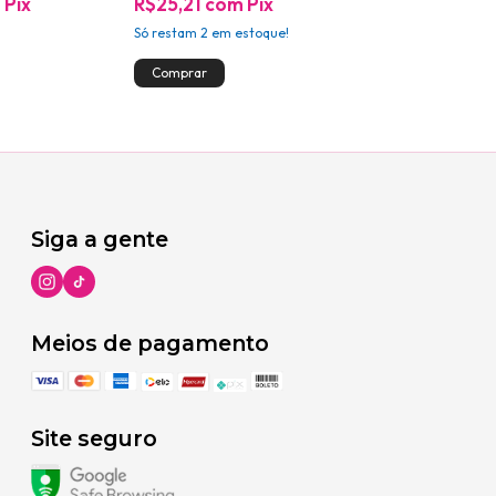
m
Pix
R$25,21
com
Pix
R$23,27
com
Só restam
2
em estoque!
Siga a gente
Meios de pagamento
Site seguro