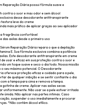
 Reparação Diária possui fórmula suave e
 contra o suor e mau odor e sem álcool
 exclusiva desse desodorante antitranspirante
 textura leve do creme
da mais prático de aplicar graças ao seu aplicador
ma fragrância confortável
e das axilas desde o primeiro uso
érum Reparação Diária repara o que a depilação
amina E. Sua fórmula exclusiva combina a potência
axilas. Este desodorante antitranspirante em creme
 de usar e eficaz em sua proteção contra o suor e
ndo um toque suave e seco o dia todo. Nossa missão
m o seu máximo potencial. O Desodorante
a oferece proteção eficaz e cuidado para a pele,
ertar de qualquer inibição e se sentir confiante o dia
o com a tampa para cima e remova a tampa.
gotinha de creme. Aplicar nas axilas secas
r uniformemente. Não usar se a pele estiver irritada
te úmida. Não aplicar nas partes intimas. Caso
aplicação, suspender o uso imediatamente e procurar
ças. *Não contém álcool etílico.