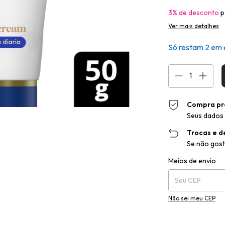
3% de desconto
p
Ver mais detalhes
Só restam
2
em 
Compra pr
Seus dados 
Trocas e d
Se não gost
Entregas para o CEP
Meios de envio
Não sei meu CEP