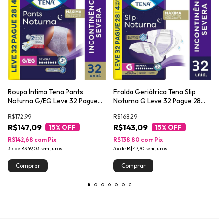
Roupa Íntima Tena Pants
Fralda Geriátrica Tena Slip
Noturna G/EG Leve 32 Pague
Noturna G Leve 32 Pague 28
28 unidades
unidades
R$172,99
R$168,29
R$147,09
R$143,09
15
% OFF
15
% OFF
R$142,68
com
Pix
R$138,80
com
Pix
3
x
de
R$49,03
sem juros
3
x
de
R$47,70
sem juros