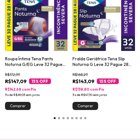
Roupa Íntima Tena Pants
Fralda Geriátrica Tena Slip
Noturna G/EG Leve 32 Pague
Noturna G Leve 32 Pague 28
28 unidades
unidades
R$172,99
R$168,29
R$147,09
R$143,09
15
% OFF
15
% OFF
R$142,68
com
Pix
R$138,80
com
Pix
3
x
de
R$49,03
sem juros
3
x
de
R$47,70
sem juros