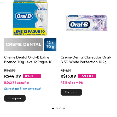
Creme Dental Oral-B Extra
Creme Dental Clareador Oral-
Branco 70g Leve 12 Pague 10
B 3D White Perfection 102g
R$47,99
R$18,99
R$44,09
R$15,89
8
% OFF
16
% OFF
R$42,77
com
Pix
R$15,41
com
Pix
Só restam
3
em estoque!