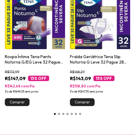
Roupa Íntima Tena Pants
Fralda Geriátrica Tena Slip
Noturna G/EG Leve 32 Pague
Noturna G Leve 32 Pague 28
28 unidades
unidades
R$172,99
R$168,29
R$147,09
R$143,09
15
% OFF
15
% OFF
R$142,68
com
Pix
R$138,80
com
Pix
3
x
de
R$49,03
sem juros
3
x
de
R$47,70
sem juros