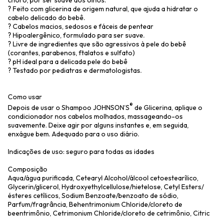
choro, por ser suave aos olhos.
? Feito com glicerina de origem natural, que ajuda a hidratar o
cabelo delicado do bebê.
? Cabelos macios, sedosos e fáceis de pentear
? Hipoalergênico, formulado para ser suave.
? Livre de ingredientes que são agressivos à pele do bebê
(corantes, parabenos, ftalatos e sulfato)
? pH ideal para a delicada pele do bebê
? Testado por pediatras e dermatologistas.
Como usar
®
Depois de usar o Shampoo JOHNSON’S
de Glicerina, aplique o
condicionador nos cabelos molhados, massageando-os
suavemente. Deixe agir por alguns instantes e, em seguida,
enxágue bem. Adequado para o uso diário.
Indicações de uso: seguro para todas as idades
Composição
Aqua/água purificada, Cetearyl Alcohol/álcool cetoestearílico,
Glycerin/glicerol, Hydroxyethylcellulose/hietelose, Cetyl Esters/
ésteres cetílicos, Sodium Benzoate/benzoato de sódio,
Parfum/fragrância, Behentrimonium Chloride/cloreto de
beentrimônio, Cetrimonium Chloride/cloreto de cetrimônio, Citric