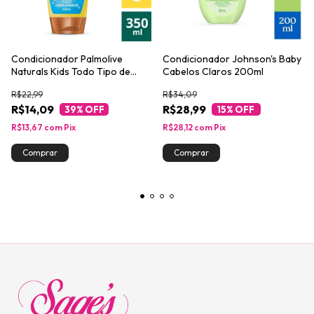
Condicionador Palmolive
Condicionador Johnson's Baby
Naturals Kids Todo Tipo de
Cabelos Claros 200ml
Cabelo 350ml
R$22,99
R$34,09
R$14,09
R$28,99
39
% OFF
15
% OFF
R$13,67
com
Pix
R$28,12
com
Pix