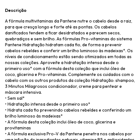
Descrição
A fórmula multivitaminas da Pantene nutre o cabelo desde a raiz,
para que cresça longo e forte até as pontas. Os cabelos
danificados tendem a ficar desidratados e parecem secos,
quebradiços e sem brilho. As fórmulas Pro-vitaminas do sistema
Pantene Hidratação hidratam cada fio, de forma a prevenir
cabelos rebeldes e conferir um brilho luminoso às madeixas*. Os
níveis de condicionamento estão sendo otimizados em todas as
nossas coleções. Aproveite a hidratação intensa desde o
primeiro uso* com a fórmula desta coleção que inclui óleo de
coco, glicerina e Pro-vitaminas. Complemente os cuidados com o
cabelo com os outros produtos da coleção Hidratação: shampoo,
3 Minutos Milagrosos condicionador, creme para pentear e
máscara intensiva.
• Sem sal*
• Hidratação intensa desde o primeiro uso*
• Hidrata cada fio prevenindo cabelos rebeldes e conferindo um
brilho luminoso às madeixas*
• A fórmula desta coleção inclui óleo de coco, glicerina e
provitaminas
• A fórmula exclusiva Pro-V da Pantene penetra nos cabelos por
uma infusão de ingredientes naturais, vitamina B5 e antioxidantes