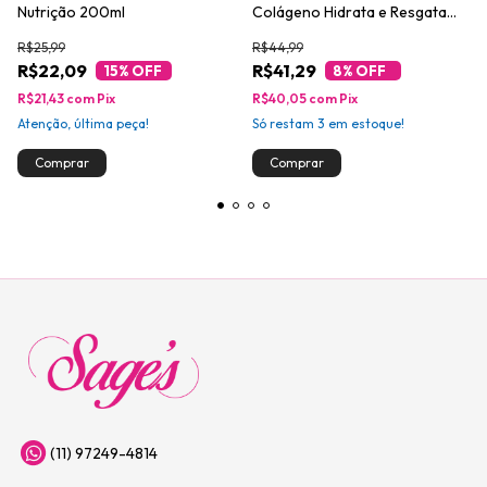
Nutrição 200ml
Colágeno Hidrata e Resgata
510ml
R$25,99
R$44,99
R$22,09
R$41,29
15
% OFF
8
% OFF
R$21,43
com
Pix
R$40,05
com
Pix
Atenção, última peça!
Só restam
3
em estoque!
(11) 97249-4814