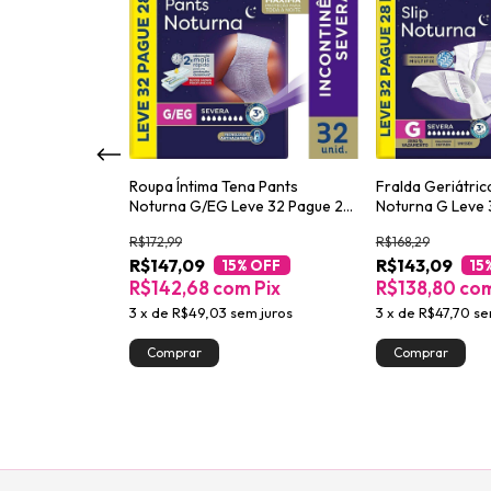
d Efeito Matte
Roupa Íntima Tena Pants
Fralda Geriátric
Noturna G/EG Leve 32 Pague 28
Noturna G Leve 
unidades
unidades
R$172,99
R$168,29
R$147,09
R$143,09
Pix
15
% OFF
15
R$142,68
com
Pix
R$138,80
co
3
x
de
R$49,03
sem juros
3
x
de
R$47,70
se