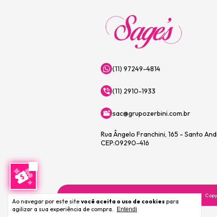
(11) 97249-4814
(11) 2910-1933
sac@grupozerbini.com.br
Rua Ângelo Franchini, 165 - Santo An
CEP:09290-416
Copy
Ao navegar por este site
você aceita o uso de cookies
para
agilizar a sua experiência de compra.
Entendi