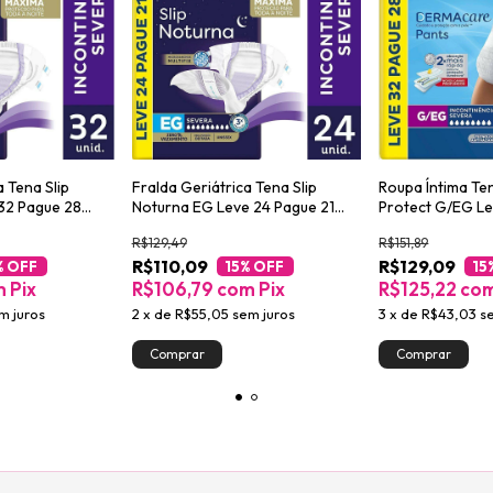
a Tena Slip
Fralda Geriátrica Tena Slip
Roupa Íntima Te
32 Pague 28
Noturna EG Leve 24 Pague 21
Protect G/EG Le
unidades
unidades
R$129,49
R$151,89
R$110,09
R$129,09
% OFF
15
% OFF
15
m
Pix
R$106,79
com
Pix
R$125,22
co
m juros
2
x
de
R$55,05
sem juros
3
x
de
R$43,03
s