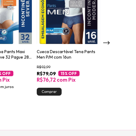
na Pants Maxi
Cueca Descartável Tena Pants
Absorvente para
ve 32 Pague 28
Men P/M com 16un
Urinária Tena L
Night 14un
R$92,99
R$56,59
R$79,09
R$48,09
% OFF
15
% OFF
15
%
m
Pix
R$76,72
com
Pix
R$46,65
co
em juros