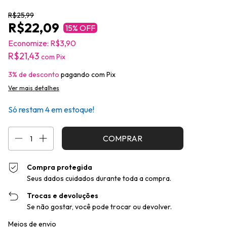
R$25,99
R$22,09
15
% OFF
Economize:
R$3,90
R$21,43
com
Pix
3% de desconto
pagando com Pix
Ver mais detalhes
Só restam
4
em estoque!
Compra protegida
Seus dados cuidados durante toda a compra.
Trocas e devoluções
Se não gostar, você pode trocar ou devolver.
Entregas para o CEP:
Alterar CEP
Meios de envio