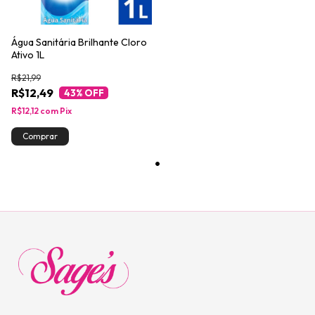
Água Sanitária Brilhante Cloro
Ativo 1L
R$21,99
R$12,49
43
% OFF
R$12,12
com
Pix